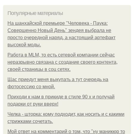
Популярные материалы
На шанхайской премьере "Человека - Паука:
Совершенно Новый День" зендея выбрала не
просто очередной наряд, а настоящий артефакт
высокой моды.
Работа в MLM, то есть сетевой компании сейчас
неразрывно связана с создание своего контента,
своей страницы в соц сетях.
Щас приедут меня выкупать а тут очередь на
фотосессию со мной.
Приходи к нам в прикиде в стиле 90 х и получай
подарки от руки вверх!
Челка - шторка: кому подходит, как носить и с какими
стрижками сочетать.
Мой ответ на комментарий о том, что "ну маникюр то