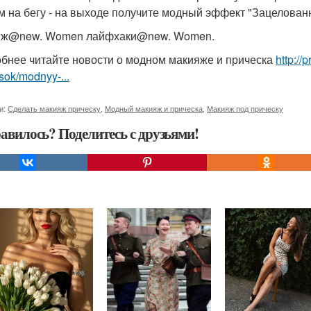
м на бегу - на выходе получите модный эффект "Зацелованн
яж@new. Women лайфхаки@new. Women.
бнее читайте новости о модном макияже и прическа
http://
sok/modnyy-...
и:
Сделать макияж прическу
,
Модный макияж и прическа
,
Макияж под прическу
авилось? Поделитесь с друзьями!