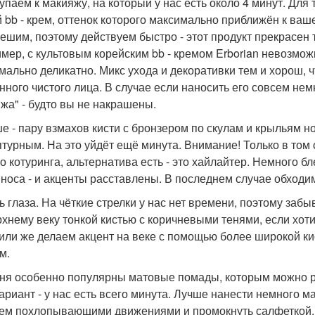
упаем к макияжу, на который у нас есть около 4 минут. Для 
й bb - крем, оттенок которого максимально приближён к ваше
ешим, поэтому действуем быстро - этот продукт прекрасен 
мер, с культовым корейским bb - кремом Erborian невозмож
мально деликатно. Микс ухода и декоративки тем и хорош, ч
нного чистого лица. В случае если наносить его совсем нем
жа" - будто вы не накрашены.
е - пару взмахов кисти с бронзером по скулам и крыльям н
птурным. На это уйдёт ещё минута. Внимание! Только в том
го котуринга, альтернатива есть - это хайлайтер. Немного бл
 носа - и акценты расставлены. В последнем случае обходи
ь глаза. На чёткие стрелки у нас нет времени, поэтому заб
рхнему веку тонкой кистью с коричневыми тенями, если хоти
 или же делаем акцент на веке с помощью более широкой к
м.
ня особенно популярны матовые помады, которым можно ри
ариант - у нас есть всего минута. Лучше нанести немного м
ем похлопывающими движениями и промокнуть салфеткой. 