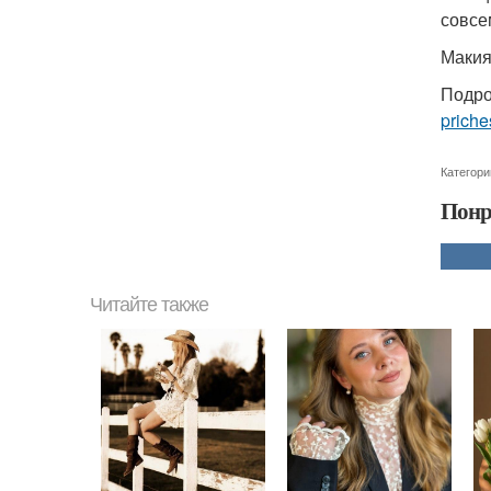
совсе
Маки
Подро
priche
Категори
Понр
Читайте также