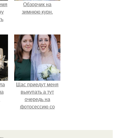
емя
Обзорчик на
ну
зимнюю курн.
ть
ла
Щас приедут меня
ла
выкупать а тут
.
очередь на
фотосессию со
мной.
язь