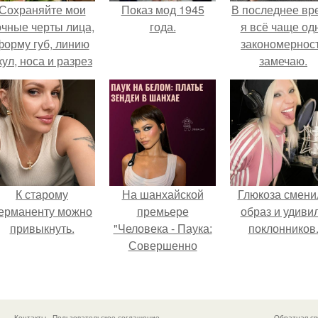
Сохраняйте мои
Показ мод 1945
В последнее вр
очные черты лица,
года.
я всё чаще од
форму губ, линию
закономернос
кул, носа и разрез
замечаю.
глаз.
К старому
На шанхайской
Глюкоза смени
ерманенту можно
премьере
образ и удиви
привыкнуть.
"Человека - Паука:
поклонников
Совершенно
Новый День"
зендея выбрала не
просто очередной
наряд, а настоящий
Контакты
Пользовательское соглашение
Обратная св