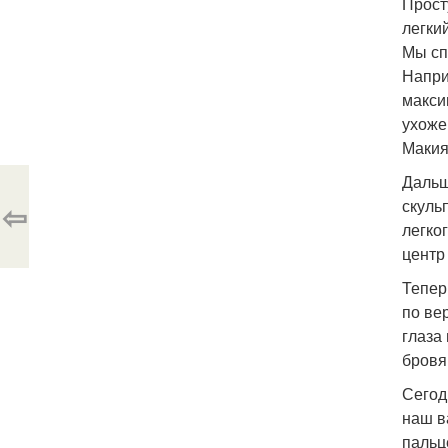
Прост
легки
Мы сп
Напри
макси
ухоже
Макия
Дальш
скуль
⇦
легко
центр
Тепер
по ве
глаза
бровя
Сегод
наш в
пальц