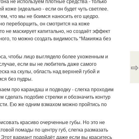
тона не используем плотные средства - только
й коже (идеально - если он будет чуть светлее.
тем, что мы не боимся наносить его щедро.
но переборщить, он смотрится на коже
то не маскирует капитально, но создаёт эффект
ного, то можно создать видимость "Макияжа без
оса, чтобы лицо выглядело более ухоженным и
 случае, если вы не любитель даже самого
⇨
еска на скулы, область над верхней губой и
мся без пудры.
ываем про карандаш и подводку - слегка проходим
м сделать подобие стрелки и обозначить контур
исти. Ею же одним взмахом можно пройтись по
совать красиво очерченные губы. Но это не
атовой помады по центру губ, слегка размазать
Этот вариант подойдёт даже если вы краситесь