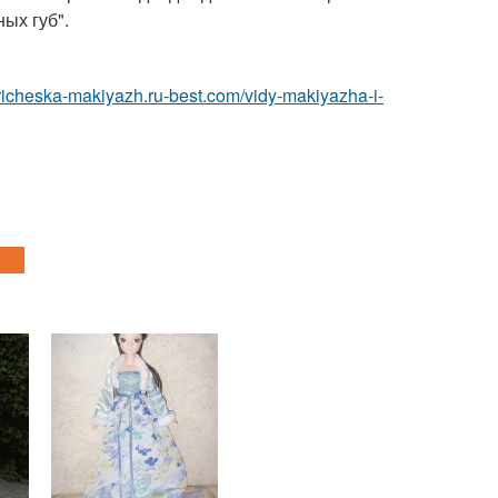
ых губ".
pricheska-makiyazh.ru-best.com/vidy-makiyazha-i-