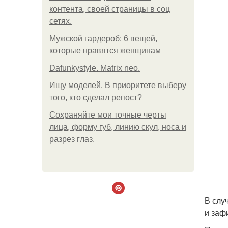
контента, своей страницы в соц
сетях.
Мужской гардероб: 6 вещей,
которые нравятся женщинам
Dafunkystyle. Matrix neo.
Ищу моделей. В приоритете выберу
того, кто сделал репост?
Сохраняйте мои точные черты
лица, форму губ, линию скул, носа и
разрез глаз.
В слу
и заф