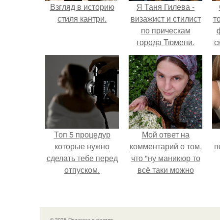
Взгляд в историю
Я Таня Гилева -
стиля кантри.
визажист и стилист
т
по прическам
города Тюмени.
с
Топ 5 процедур
Мой ответ на
которые нужно
комментарий о том,
п
сделать тебе перед
что "ну маникюр то
отпуском.
всё таки можно
было бы сделать.
© 2026 Прическа и макияж