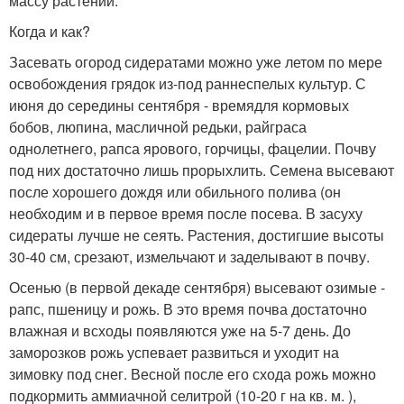
массу растений.
Когда и как?
Засевать огород сидератами можно уже летом по мере
освобождения грядок из-под раннеспелых культур. С
июня до середины сентября - времядля кормовых
бобов, люпина, масличной редьки, райграса
однолетнего, рапса ярового, горчицы, фацелии. Почву
под них достаточно лишь прорыхлить. Семена высевают
после хорошего дождя или обильного полива (он
необходим и в первое время после посева. В засуху
сидераты лучше не сеять. Растения, достигшие высоты
30-40 см, срезают, измельчают и заделывают в почву.
Осенью (в первой декаде сентября) высевают озимые -
рапс, пшеницу и рожь. В это время почва достаточно
влажная и всходы появляются уже на 5-7 день. До
заморозков рожь успевает развиться и уходит на
зимовку под снег. Весной после его схода рожь можно
подкормить аммиачной селитрой (10-20 г на кв. м. ),