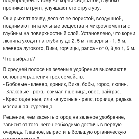
плодородней. К тому же корни сидератов, глубоко
проникая в грунт, улучшают его структуру.
Они рыхлят почву, делают ее пористой, воздушной,
поднимают питательные вещества и микроэлементы с
глубины на поверхностный слой. Установлено, что корни
люпина уходят на глубину до 2, 5 м, люцерны - 1, 5 м,
клевера лугового, Вики, горчицы, рапса - от 0, 8 до 1, 5 м.
Что выбрать?
В средней полосе на зеленые удобрения высевают в
основном растения трех семейств:
- Бобовые - клевер, донник, Вика, бобы, горох, люпин.
- Злаковые - рожь, озимая пшеница, овес, райграс.
- Крестоцветные, или капустные - рапс, горчица, редька
масличная, сурепица.
Решение, чем засеять огород на зеленое удобрение,
зависит от того, чего необходимо достичь в первую
очередь. Главное, вырастить большую органическую