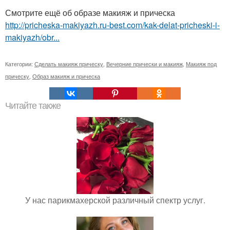
Смотрите ещё об образе макияж и прическа
http://pricheska-makiyazh.ru-best.com/kak-delat-pricheski-i-
makiyazh/obr...
Категории:
Сделать макияж прическу
,
Вечерние прически и макияж
,
Макияж под
прическу
,
Образ макияж и прическа
Читайте также
У нас парикмахерской различный спектр услуг.