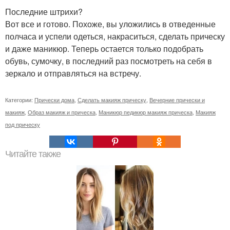
Последние штрихи?
Вот все и готово. Похоже, вы уложились в отведенные
полчаса и успели одеться, накраситься, сделать прическу
и даже маникюр. Теперь остается только подобрать
обувь, сумочку, в последний раз посмотреть на себя в
зеркало и отправляться на встречу.
Категории:
Прически дома
,
Сделать макияж прическу
,
Вечерние прически и
макияж
,
Образ макияж и прическа
,
Маникюр педикюр макияж прическа
,
Макияж
под прическу
Читайте также