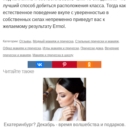
лучший способ добиться расположения класса. Тогда как
естественное поведение вкупе с уверенностью в
собственных силах непременно приведут вас к
желаемому результату Ermol.
Категории:
Отзывы
,
Модный макияж и прическа
,
Стильные прически и макияж
,
Образ макияж и прическа
,
Игры макияж и прически
,
Прически дома
,
Вечерние
прически и макияж
,
Макияж и прическа в школу
Читайте также
Екатеринбург? Декабрь - время волшебства и подарков.