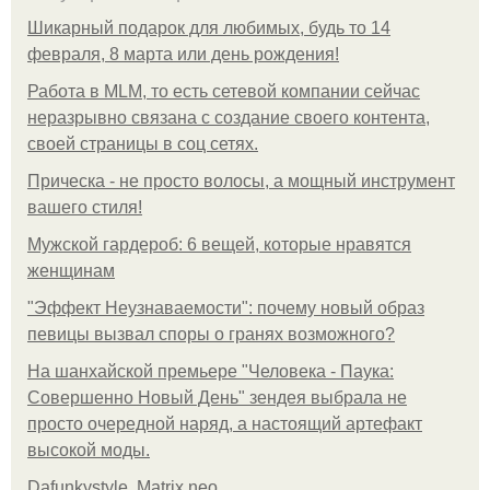
Шикарный подарок для любимых, будь то 14
февраля, 8 марта или день рождения!
Работа в MLM, то есть сетевой компании сейчас
неразрывно связана с создание своего контента,
своей страницы в соц сетях.
Прическа - не просто волосы, а мощный инструмент
вашего стиля!
Мужской гардероб: 6 вещей, которые нравятся
женщинам
"Эффект Неузнаваемости": почему новый образ
певицы вызвал споры о гранях возможного?
На шанхайской премьере "Человека - Паука:
Совершенно Новый День" зендея выбрала не
просто очередной наряд, а настоящий артефакт
высокой моды.
Dafunkystyle. Matrix neo.