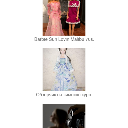
Barbie Sun Lovin Malibu 70s.
Обзорчик на зимнюю курн.