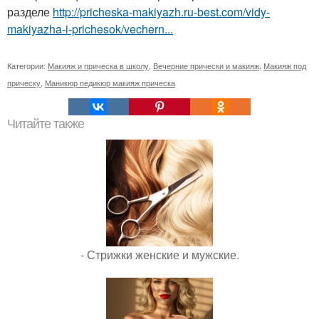
разделе
http://pricheska-makiyazh.ru-best.com/vidy-
makiyazha-i-prichesok/vechern...
Категории:
Макияж и прическа в школу
,
Вечерние прически и макияж
,
Макияж под
прическу
,
Маникюр педикюр макияж прическа
Читайте также
- Стрижки женские и мужские.