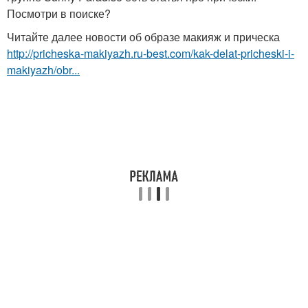
Посмотри в поиске?
Читайте далее новости об образе макияж и прическа
http://pricheska-makiyazh.ru-best.com/kak-delat-pricheski-i-
makiyazh/obr...