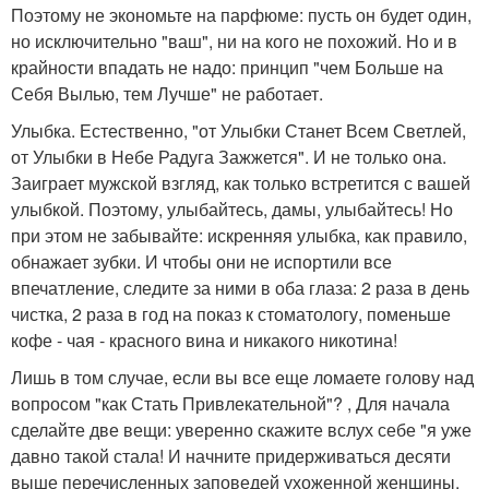
Поэтому не экономьте на парфюме: пусть он будет один,
но исключительно "ваш", ни на кого не похожий. Но и в
крайности впадать не надо: принцип "чем Больше на
Себя Вылью, тем Лучше" не работает.
Улыбка. Естественно, "от Улыбки Станет Всем Светлей,
от Улыбки в Небе Радуга Зажжется". И не только она.
Заиграет мужской взгляд, как только встретится с вашей
улыбкой. Поэтому, улыбайтесь, дамы, улыбайтесь! Но
при этом не забывайте: искренняя улыбка, как правило,
обнажает зубки. И чтобы они не испортили все
впечатление, следите за ними в оба глаза: 2 раза в день
чистка, 2 раза в год на показ к стоматологу, поменьше
кофе - чая - красного вина и никакого никотина!
Лишь в том случае, если вы все еще ломаете голову над
вопросом "как Стать Привлекательной"? , Для начала
сделайте две вещи: уверенно скажите вслух себе "я уже
давно такой стала! И начните придерживаться десяти
выше перечисленных заповедей ухоженной женщины.