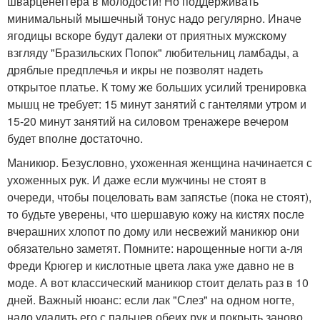
шварценеггера в молодости! Но поддерживать
минимальный мышечный тонус надо регулярно. Иначе
ягодицы вскоре будут далеки от приятных мужскому
взгляду "Бразильских Попок" любительниц ламбады, а
дряблые предплечья и икры не позволят надеть
открытое платье. К тому же больших усилий тренировка
мышц не требует: 15 минут занятий с гантелями утром и
15-20 минут занятий на силовом тренажере вечером
будет вполне достаточно.
Маникюр. Безусловно, ухоженная женщина начинается с
ухоженных рук. И даже если мужчины не стоят в
очереди, чтобы поцеловать вам запястье (пока не стоят),
то будьте уверены, что шершавую кожу на кистях после
вчерашних хлопот по дому или несвежий маникюр они
обязательно заметят. Помните: нарощенные ногти а-ля
Фреди Крюгер и кислотные цвета лака уже давно не в
моде. А вот классический маникюр стоит делать раз в 10
дней. Важный нюанс: если лак "Слез" на одном ногте,
надо удалить его с пальцев обеих рук и покрыть заново,