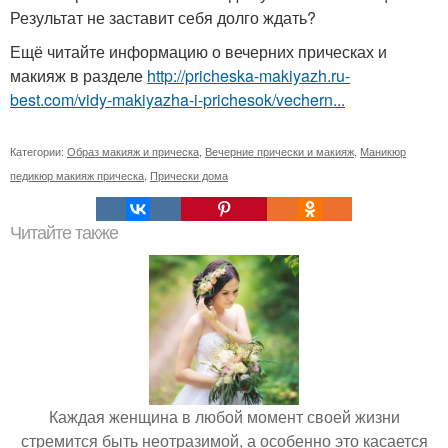
Результат не заставит себя долго ждать?
Ещё читайте информацию о вечерних прическах и
макияж в разделе
http://pricheska-makiyazh.ru-
best.com/vidy-makiyazha-i-prichesok/vechern...
Категории:
Образ макияж и прическа
,
Вечерние прически и макияж
,
Маникюр
педикюр макияж прическа
,
Прически дома
Читайте также
Каждая женщина в любой момент своей жизни
стремится быть неотразимой, а особенно это касается