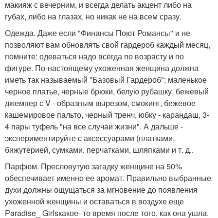
макияж с вечерним, и всегда делать акцент либо на
губах, либо на глазах, но никак не на всем сразу.
Одежда. Даже если "Финансы Поют Романсы" и не
позволяют вам обновлять свой гардероб каждый месяц,
помните: одеваться надо всегда по возрасту и по
фигуре. По-настоящему ухоженная женщина должна
иметь так называемый "Базовый Гардероб": маленькое
черное платье, черные брюки, белую рубашку, бежевый
джемпер с V - образным вырезом, смокинг, бежевое
кашемировое пальто, черный тренч, юбку - карандаш, 3-
4 пары туфель "на все случаи жизни". А дальше -
экспериментируйте с аксессуарами (платками,
бижутерией, сумками, перчатками, шляпками и т. д..
Парфюм. Пресловутую загадку женщине на 50%
обеспечивает именно ее аромат. Правильно выбранные
духи должны ощущаться за мгновение до появления
ухоженной женщины и оставаться в воздухе еще
Paradise_ Girlsкакое- то время после того, как она ушла.