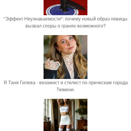
"Эффект Неузнаваемости": почему новый образ певицы
вызвал споры о гранях возможного?
Я Таня Гилева - визажист и стилист по прическам города
Тюмени.