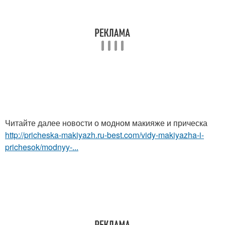
Читайте далее новости о модном макияже и прическа
http://pricheska-makiyazh.ru-best.com/vidy-makiyazha-i-
prichesok/modnyy-...