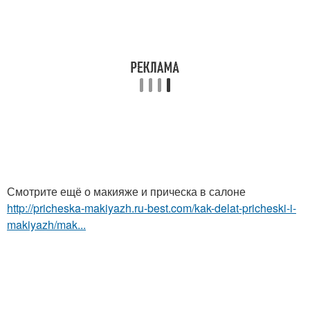
Смотрите ещё о макияже и прическа в салоне
http://pricheska-makiyazh.ru-best.com/kak-delat-pricheski-i-
makiyazh/mak...