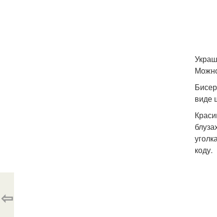
Украш
Можно
Бисер
виде 
Краси
блуза
уголк
коду.
⇦