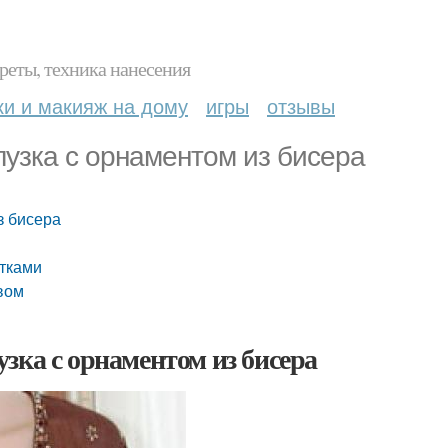
реты, техника нанесения
ки и макияж на дому
игры
отзывы
лузка с орнаментом из бисера
з бисера
етками
вом
зка с орнаментом из бисера