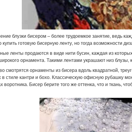
ение блузки бисером – более трудоемкое занятие, ведь ка
 купить готовую бисерную ленту, но тогда возможности диз
ные ленты продаются в виде нити бусин, каждая из которых
широкого орнамента. Такими лентами украшают низ блузы, к
во смотрятся орнаменты из бисера вдоль квадратной, треу
х в стиле кантри и бохо. Классическую офисную рубашку м
ах воротника. Бисер берите того же оттенка, что и ткань, ч