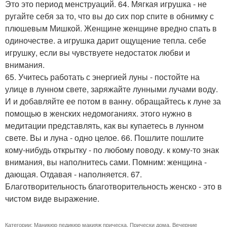
Это это период менструаций. 64. Мягкая игрушка - не
ругайте себя за то, что вы до сих пор спите в обнимку с
плюшевым Мишкой. Женщине женщине вредно спать в
одиночестве. а игрушка дарит ощущение тепла. себе
игрушку, если вы чувствуете недостаток любви и
внимания.
65. Учитесь работать с энергией луны - постойте на
улице в лунном свете, заряжайте лунными лучами воду.
И и добавляйте ее потом в ванну. обращайтесь к луне за
помощью в женских недомоганиях. этого нужно в
медитации представлять, как вы купаетесь в лунном
свете. Вы и луна - одно целое. 66. Пошлите пошлите
кому-нибудь открытку - по любому поводу. к кому-то знак
внимания, вы наполнитесь сами. Помним: женщина -
дающая. Отдавая - наполняется. 67.
Благотворительность благотворительность женско - это в
чистом виде выражение.
Категории:
Маникюр педикюр макияж прическа
,
Прически дома
,
Вечерние