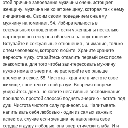
этой причине завоевание мужчины очень истощает
женщину. мужчина не хочет женщину, которая так к нему
инициативна. Своим своим поведением она ему
мужчину напоминает. 54. Избирательность в
сексуальных отношениях - если у женщины несколько
партнеров по сексу она обречена на опустошение.
Вступайте в сексуальные отношения , внимание, только
с тем человеком, которого любите. Храните храните
верность мужу. старайтесь отдалить первый секс после
знакомства. для того чтобы заинтересовать мужчину
нужно немало энергии. не растеряйте ее раньше
времени в сексе. 55. Чистота - храните в чистоте свое
жилище, свое тело и свой разум. Вовремя вовремя
убирайтесь дома. не копите негативные воспоминания
прошлого. простой споособ поднять энергию - встать под
душ. Чистота чистота силу принесет. 56. Напитывать
напитывать себя любовью - один из самых важных
аспектов. случае если женщиа не наполнила свое
сердце и душу любовью, она энергетически слаба. И и