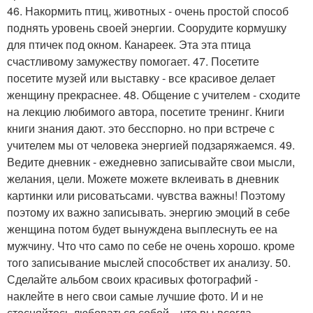
46. Накормить птиц, животных - очень простой способ
поднять уровень своей энергии. Соорудите кормушку
для птичек под окном. Канареек. Эта эта птица
счастливому замужеству помогает. 47. Посетите
посетите музей или выставку - все красивое делает
женщину прекраснее. 48. Общение с учителем - сходите
на лекцию любимого автора, посетите тренинг. Книги
книги знания дают. это бесспорно. но при встрече с
учителем мы от человека энергией подзаряжаемся. 49.
Ведите дневник - ежедневно записывайте свои мысли,
желания, цели. Можете можете вклеивать в дневник
картинки или рисоватьсами. чувства важны! Поэтому
поэтому их важно записывать. энергию эмоций в себе
женщина потом будет вынуждена выплеснуть ее на
мужчину. Что что само по себе не очень хорошо. кроме
того записывание мыслей способствет их анализу. 50.
Сделайте альбом своих красивых фотографий -
наклейте в него свои самые лучшие фото. И и не
стесняйтесь любоваться собой. , что вы всегда