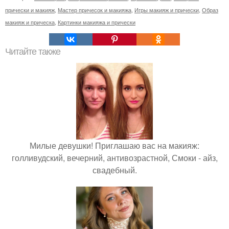
прически и макияж
,
Мастер причесок и макияжа
,
Игры макияж и прически
,
Образ
макияж и прическа
,
Картинки макияжа и прически
Читайте также
Милые девушки! Приглашаю вас на макияж:
голливудский, вечерний, антивозрастной, Смоки - айз,
свадебный.