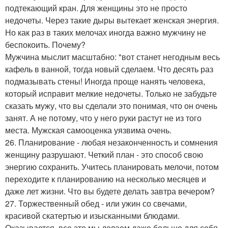
подтекающий кран. Для женщины это не просто
недочеты. Через такие дыры вытекает женская энергия.
Но как раз в таких мелочах иногда важно мужчину не
беспокоить. Почему?
Мужчина мыслит масштабно: "вот станет негодным весь
кафель в ванной, тогда новый сделаем. Что десять раз
подмазывать стены! Иногда проще нанять человека,
который исправит мелкие недочеты. Только не забудьте
сказать мужу, что вы сделали это понимая, что он очень
занят. А не потому, что у него руки растут не из того
места. Мужская самооценка уязвима очень.
26. Планирование - любая незаконченность и сомнения
женщину разрушают. Четкий план - это способ свою
энергию сохранить. Учитесь планировать мелочи, потом
переходите к планированию на несколько месяцев и
даже лет жизни. Что вы будете делать завтра вечером?
27. Торжественный обед - или ужин со свечами,
красивой скатертью и изысканными блюдами.
Оказывается, все это мы делаем даже больше для себя,