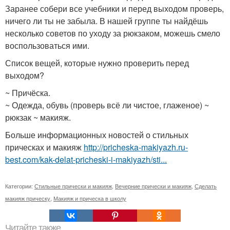
Заранее собери все учебники и перед выходом проверь,
ничего ли ты не забыла. В нашей группе ты найдёшь
несколько советов по уходу за рюкзаком, можешь смело
воспользоваться ими.
Список вещей, которые нужно проверить перед
выходом?
~ Причёска.
~ Одежда, обувь (проверь всё ли чистое, глаженое) ~
рюкзак ~ макияж.
Больше информационных новостей о стильных
прическах и макияж
http://pricheska-makiyazh.ru-
best.com/kak-delat-pricheski-i-makiyazh/sti...
Категории:
Стильные прически и макияж
,
Вечерние прически и макияж
,
Сделать
макияж прическу
,
Макияж и прическа в школу
Читайте также