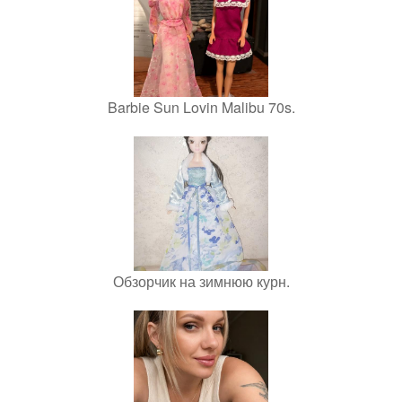
Barbie Sun Lovin Malibu 70s.
Обзорчик на зимнюю курн.