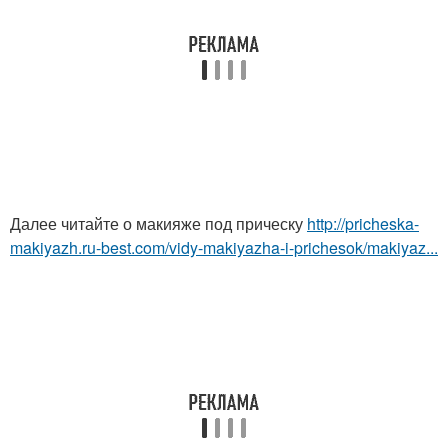
Далее читайте о макияже под прическу
http://pricheska-
makiyazh.ru-best.com/vidy-makiyazha-i-prichesok/makiyaz...