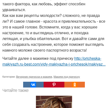
такого фактора, как любовь, эффект способен
удваиваться.
Как как вам рецепты молодости? сложного, не правда
ли? И самое главное - красота и привлекательность - все
это в нашей голове. Вспомните, когда у вас хорошее
настроение, то и выглядишь отлично, и походка
летящая, и улыбка обаятельная. Вот и давайте сами для
себя создавать настроение, которое поможет выглядеть
намного моложе своего паспортного возраста!
Читайте далее о макияже под прическу
http://pricheska-
makiyazh.ru-best.com/vidy-makiyazha-i-prichesok/makiyaz...
Категории:
Вечерние прически и макияж
,
Макияж под прическу
Читайте также