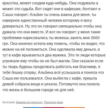
красотка, может сходим куда-нибудь. Она подумала а
может это судьба. Вот сидят они в кафешке, болтают и
Саша говорит: Альбин ты очень важна для меня, ты
наверное единственный человек которому я могу
довериться. Ну это он говорил смпециально чтобы она
думала что они вместе. И вот он говорит: у меня такие
проблемки нарисовались ты можешь занять мне 3000
грн. Она конечно хотела ему помочь, чтобы он видел, что
можно на её положиться. Она одолжила ему деньги, и
тут в кафе врываються два мужика. Это те люди которые
угрожали ему чтобы он не был магом. Они сказали если
ты тварь будешь продолжать работать как благомир, я
тебе бошку оторву. Альбина всё услышала и поняла что
Саша ею пользовался. Она выбегла с кафе, пришла
домой собрала вещи и уехала. Потомучто она поняла
что жизнь в большом городе не для неё.
Категории:
Макияж под прическу
,
Прически дома