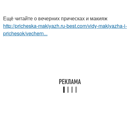
Ещё читайте о вечерних прическах и макияж
http://pricheska-makiyazh.ru-best.com/vidy-makiyazha-i-
prichesok/vechern...