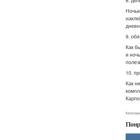
8. дел
Ночью
накле
дневн
9. об
Как б
и ноч
полез
10. п
Как н
компл
Карпо
Категори
Понр