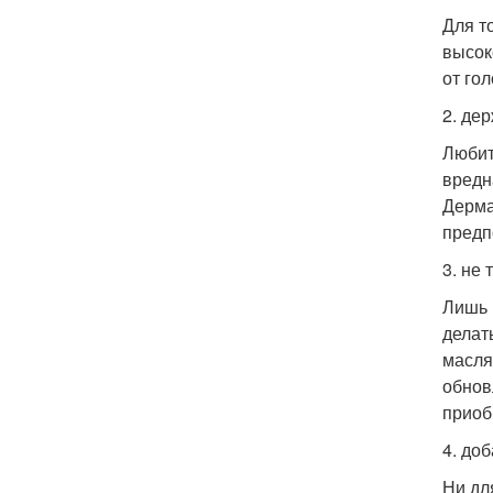
Для т
высок
от го
2. де
Любит
вредн
Дерма
предп
3. не
Лишь 
делат
масля
обнов
приоб
4. до
Ни дл