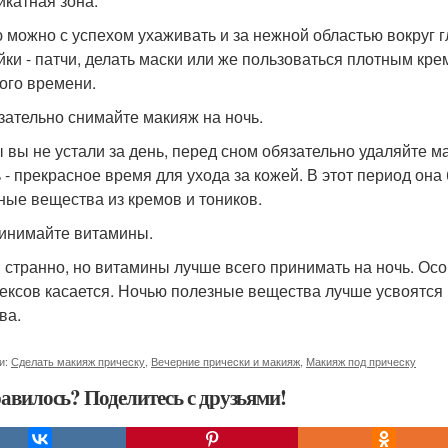
икатная зона.
 можно с успехом ухаживать и за нежной областью вокруг 
йки - патчи, делать маски или же пользоваться плотным кр
ого времени.
язательно снимайте макияж на ночь.
ы вы не устали за день, перед сном обязательно удаляйте 
ь - прекрасное время для ухода за кожей. В этот период он
ные вещества из кремов и тоников.
ринимайте витамины.
и странно, но витамины лучше всего принимать на ночь. О
ексов касается. Ночью полезные вещества лучше усвоятся 
ва.
и:
Сделать макияж прическу
,
Вечерние прически и макияж
,
Макияж под прическу
авилось? Поделитесь с друзьями!