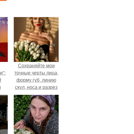
Сохраняйте мои
и":
точные черты лица,
й
форму губ, линию
ы
скул, носа и разрез
 о
глаз.