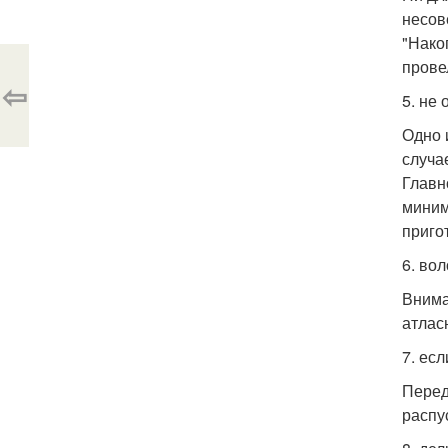
несов
"Нако
прове
⇦
5. не
Одно 
случа
Главн
миним
приго
6. во
Внима
атлас
7. ес
Перед
распу