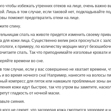
ого чтобы избежать утренних отеков на лице, очень важно
ой. Лишь в том случае, если таковой нет, подкладывайте по
ловы поможет предотвратить отеки на лице.
ржите спину.
ельницам спать на животе придется изменить своему привы
а для кожи лица. Существенно велик риск проснуться с за
тологи, к примеру, по количеству морщин могут безошибоч
очитаете спать. Так что приподнимайте изголовье кровати и
 теряйте времени во сне.
в том случае, если у вас совершенно не хватает времени, 
ь и во время ночного сна! Например, нанесите на волосы п
ный компресс для пяток или намажьте проблемные зоны а
ления кожи идут быстрее, так что утром вы заметите, наскол
ретут гладкость от ночной маски.
бавьте сияния.
я кого не секрет, что загорелая кожа смотрится здоровее и