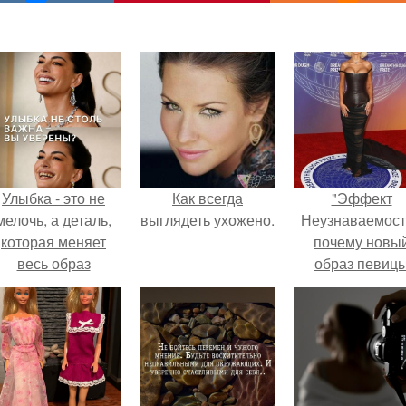
Улыбка - это не
Как всегда
"Эффект
мелочь, а деталь,
выглядеть ухожено.
Неузнаваемост
которая меняет
почему новы
весь образ
образ певиц
человека.
вызвал споры
гранях
возможного?