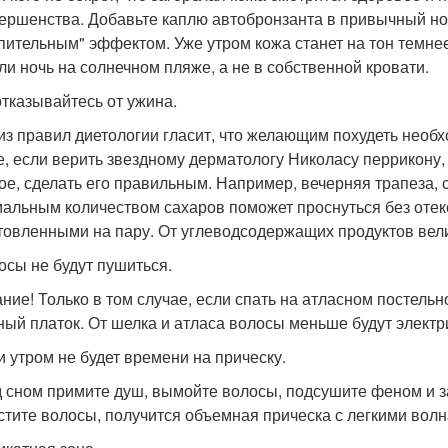
ершенства. Добавьте каплю автобронзанта в привычный ноч
пительным" эффектом. Уже утром кожа станет на тон темнее
ли ночь на солнечном пляже, а не в собственной кровати.
 отказывайтесь от ужина.
из правил диетологии гласит, что желающим похудеть необхо
е, если верить звездному дерматологу Николасу перрикону, т
ое, сделать его правильным. Например, вечерняя трапеза, с
альным количеством сахаров поможет проснуться без отек
товленными на пару. От углеводсодержащих продуктов вели
лосы не будут пушиться.
ние! Только в том случае, если спать на атласном постельн
ный платок. От шелка и атласа волосы меньше будут электр
ли утром не будет времени на прическу.
 сном примите душ, вымойте волосы, подсушите феном и зак
стите волосы, получится объемная прическа с легкими волн