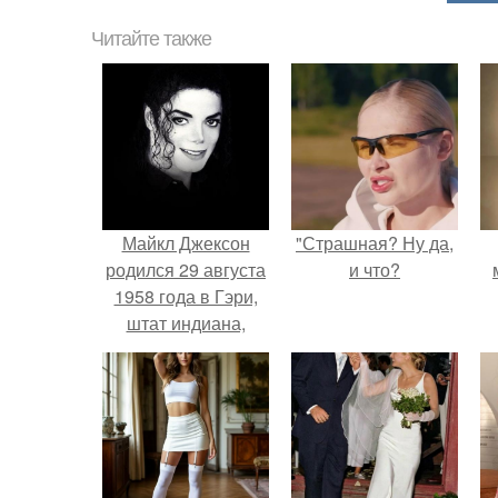
Читайте также
Майкл Джексон
"Страшная? Ну да,
родился 29 августа
и что?
1958 года в Гэри,
штат индиана,
США.