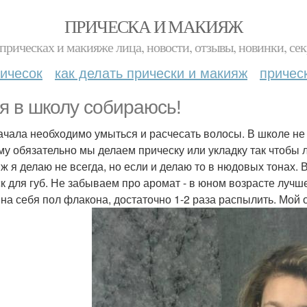
ПРИЧЕСКА И МАКИЯЖ
прическах и макияже лица, новости, отзывы, новинки, сек
ичесок
как делать прически и макияж
причес
 я в школу собираюсь!
ачала необходимо умыться и расчесать волосы. В школе н
му обязательно мы делаем прическу или укладку так чтобы л
ж я делаю не всегда, но если и делаю то в нюдовых тонах. 
ск для губ. Не забываем про аромат - в юном возрасте луч
 на себя пол флакона, достаточно 1-2 раза распылить. Мой о