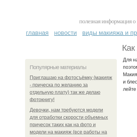
полезная информация о 
главная
новости
виды макияжа и пр
Как
Для н
поэто
Популярные материалы
Макия
Приглашаю на фотосъёмку (макияж
и бле
- прическа по желанию за
лейте
отдельную плату) так же делаю
фотокнигу!
Девочки, нам требуются модели
для отработки скорости объемных
причесок таких как на фото и
модели на макияж (все работы на