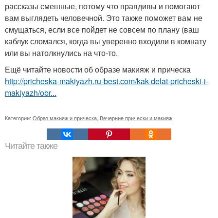
рассказы смешные, потому что правдивы и помогают
вам выглядеть человечной. Это также поможет вам не
смущаться, если все пойдет не совсем по плану (ваш
каблук сломался, когда вы уверенно входили в комнату
или вы натолкнулись на что-то.
Ещё читайте новости об образе макияж и прическа
http://pricheska-makiyazh.ru-best.com/kak-delat-pricheski-i-
makiyazh/obr...
Категории:
Образ макияж и прическа
,
Вечерние прически и макияж
Читайте также