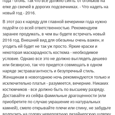
года - огонь. Так что все должно сиять: от огоньков на
елке до свечей в дорогих подсвечниках. - Что надеть на
новый год - 2016.
В этот раз к наряду для главной вечеринки года нужно
подойти со всей ответственностью. Рекомендуем
заранее продумать, в чем вы будете встречать новый
2016 год. Внешний вид для обезьяны очень важен, и
угодить ей будет не так уж просто. Яркие краски и
некоторая маскарадность костюма - необходимое
условие. Однако все это не должно выглядеть дешево
или безвкусно, так что придется совмещать в одном
наряде экстравагантность и безупречный стиль.
Женщинам в новогоднюю ночь рекомендуются только и
исключительно платья - разумеется, вечерние. Никаких
костюмчиков - все должно быть по высшему разряду.
Доставайте из сейфа фамильные драгоценности (или
приобретите по случаю украшение из натуральных
камней), смело открывайте плечи или спину, не забудьте
водрузить на голову невероятную дизайнерскую шляпку