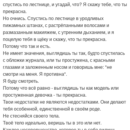
спустись по лестнице, и угадай, что? Я скажу тебе, что ты
прекрасна.
Но очнись. Спустись по лестнице в уродливых
пижамных штанах, с растрёпанными волосами и
размазанным макияжем, с утренним дыханием, и я
поцелую тебя в щёку и скажу, что ты прекрасна.
Потому что так и есть.
Не имеет значения, выглядишь ты так, будто спустилась
с обложки журнала, или ты простужена, с красными
глазами и заложенным носом и говоришь мне: "не
смотри на меня. Я противна".
Я буду смотреть.
Потому что всё равно - выглядишь ты как модель или
простуженная девочка - ты прекрасна.
Твои недостатки не являются недостатками. Они делают
тебя особенной, единственной в своём роде.
Не стесняйся своего тела.
Твоё тело идеально, веришь ты в это или нет.
Каждое несовершенство, которое ты в себе видишь -