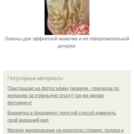
Локоны для эффектной мамочки и её обворожительной
дочурки.
Популярные материалы
Приглашаю на фотосъёмку (макияж - прическа по
желанию за отдельную плату) так же делаю
фотокнигу!
Брюнетка в блондинку: простой способ изменить
свой внешний вид
Мелкое мелирование на короткую стрижку: подход к