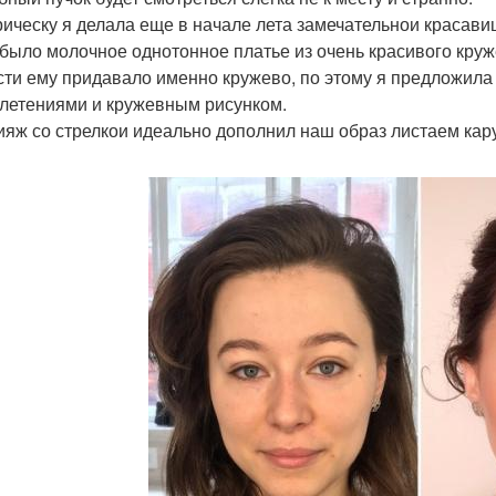
рическу я делала еще в начале лета замечательнои красави
 было молочное однотонное платье из очень красивого круж
сти ему придавало именно кружево, по этому я предложила 
летениями и кружевным рисунком.
ияж со стрелкои идеально дополнил наш образ листаем кару