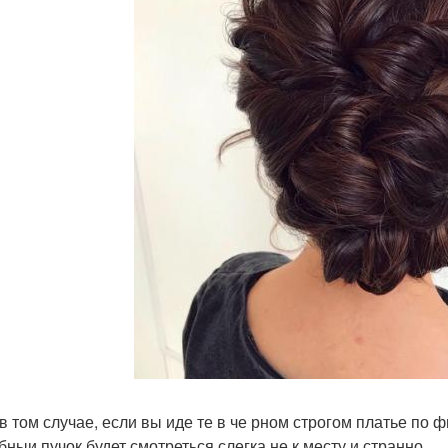
в том случае, если вы иде те в че рном строгом платье по 
бныи пучок будет смотреться слегка не к месту и странно.