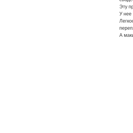
Эту п
У нее
Легко
переп
А мак