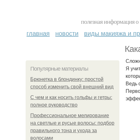
полезная информация о 
главная
новости
виды макияжа и пр
Как
Сложн
Я учи
Популярные материалы
котор
Брюнетка в блондинку: простой
Ведь 
способ изменить свой внешний вид
Перво
С чем и как носить гольфы и гетры:
эффек
полное руководство
Профессиональное мелирование
на светлые и русые волосы: подбор
правильного тона и ухода за
волосами