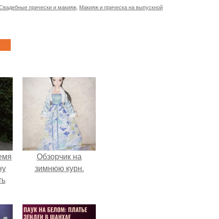
Свадебные прически и макияж
,
Макияж и прическа на выпускной
емя
Обзорчик на
ну
зимнюю курн.
ть