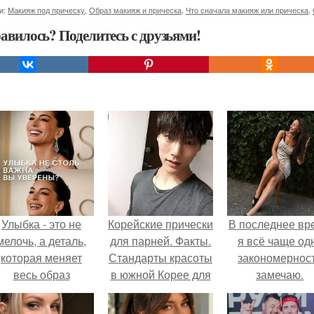
и:
Макияж под прическу
,
Образ макияж и прическа
,
Что сначала макияж или прическа
,
авилось? Поделитесь с друзьями!
Улыбка - это не
Корейские прически
В последнее вр
мелочь, а деталь,
для парней. Факты.
я всё чаще од
которая меняет
Стандарты красоты
закономернос
весь образ
в южной Корее для
замечаю.
человека.
парней?