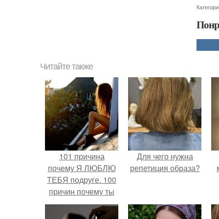
Категори
Понр
Читайте также
101 причина
Для чего нужна
почему Я ЛЮБЛЮ
репетиция образа?
ТЕБЯ подруге. 100
причин почему ты
моя лучшая
подруга.