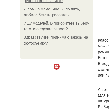
репост своей записи?
Я помню мама, мне было пять,
любила бегать, рисовать.
Ищу моделей. В приоритете выберу
того, кто сделал репост?
Здравствуйте, принимаю заказы на
Класс
фотосъемку?
можно
румян
Естес
В мод
светл
или п
А вот
(для 
натур
Выбир