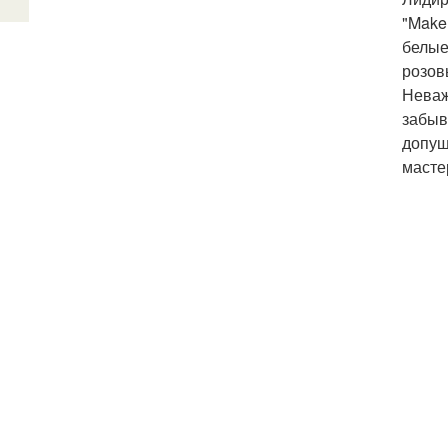
"Make
белые
розов
Неваж
забыв
допущ
масте