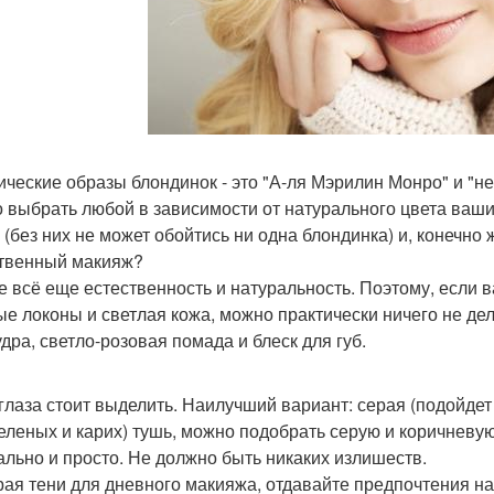
ические образы блондинок - это "А-ля Мэрилин Монро" и "не
 выбрать любой в зависимости от натурального цвета ваши
 (без них не может обойтись ни одна блондинка) и, конечно
твенный макияж?
е всё еще естественность и натуральность. Поэтому, если 
ые локоны и светлая кожа, можно практически ничего не дел
удра, светло-розовая помада и блеск для губ.
 глаза стоит выделить. Наилучший вариант: серая (подойде
зеленых и карих) тушь, можно подобрать серую и коричневу
ально и просто. Не должно быть никаких излишеств.
ая тени для дневного макияжа, отдавайте предпочтения н