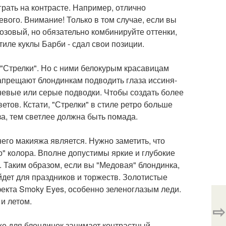
грать на контрасте. Например, отлично
вого. Внимание! Только в том случае, если вы
розовый, но обязательно комбинируйте оттенки,
тиле куклы Барби - сдал свои позиции.
 "Стрелки". Но с ними белокурым красавицам
апрещают блондинкам подводить глаза иссиня-
невые или серые подводки. Чтобы создать более
етов. Кстати, "Стрелки" в стиле ретро больше
за, тем светлее должна быть помада.
го макияжа является. Нужно заметить, что
" колора. Вполне допустимы яркие и глубокие
. Таким образом, если вы "Медовая" блондинка,
дет для праздников и торжеств. Золотистые
фекта Smoky Eyes, особенно зеленоглазым леди.
и летом.
⇨
е для блондинок занимает контрастный