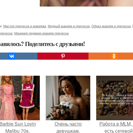
и:
Мастер причесок и макияжа
,
Модный макияж и прическа
,
Образ макияж и прическа
,
прически
,
Маникюр педикюр макияж прическа
авилось? Поделитесь с друзьями!
Barbie Sun Lovin
Очень часто
Работа в MLM, 
Malibu 70s.
девушкам,
есть сетевой