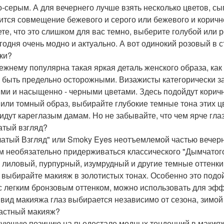
о-серым. А для вечернего лучше взять несколько цветов, сы
ится совмещение бежевого и серого или бежевого и коричне
ете, что это слишком для вас темно, выберите голубой или 
егодня очень модно и актуально. А вот одинокий розовый в с
ки?
ежнему популярна такая яркая деталь женского образа, как
 быть предельно осторожными. Визажисты категорически з
ми и насыщенно - черными цветами. Здесь подойдут корич
 или томный образ, выбирайте глубокие темные тона этих цв
 идут кареглазым дамам. Но не забывайте, что чем ярче гла
тый взгляд?
атый Взгляд" или Smoky Eyes неотъемлемой частью вечерне
м необязательно придерживаться классического "Дымчатого
: лиловый, пурпурный, изумрудный и другие темные оттенки
 выбирайте макияж в золотистых тонах. Особенно это подой
 с легким бронзовым оттенком, можно использовать для эф
 вид макияжа глаз выбирается независимо от сезона, зимой 
астный макияж?
ующую позицию на пьедестале модных тенденций в макияж