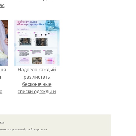
ас
ние
а,
ы в
еня
Надоело каждый
т
раз листать
бесконечные
о
списки одежды и
заново собирать
любимый лук по
кусочкам?
язь
решено при указании обратной гиперссылки.