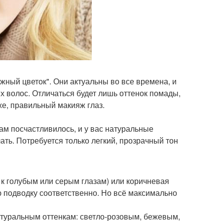
жный цветок". Они актуальны во все времена, и
х волос. Отличаться будет лишь оттенок помады,
 же, правильный макияж глаз.
вам посчастливилось, и у вас натуральные
ать. Потребуется только легкий, прозрачный тон
т к голубым или серым глазам) или коричневая
ю подводку соответственно. Но всё максимально
атуральным оттенкам: светло-розовым, бежевым,