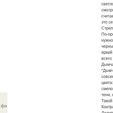
светл
смотр
счита
это с
Стрел
По-пр
нужно
черны
яркий
всего
Дымча
"Дымч
совсе
цвета
смело
тени,
Такой
⇦
Контр
Лидир