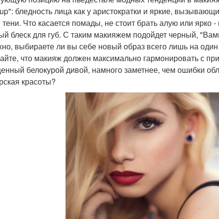
up": бледность лица как у аристократки и яркие, вызывающ
 тени. Что касается помады, не стоит брать алую или ярко 
ый блеск для губ. С таким макияжем подойдет черный, "Ва
но, выбираете ли вы себе новый образ всего лишь на один 
айте, что макияж должен максимально гармонировать с при
енный белокурой дивой, намного заметнее, чем ошибки об
рская красоты?