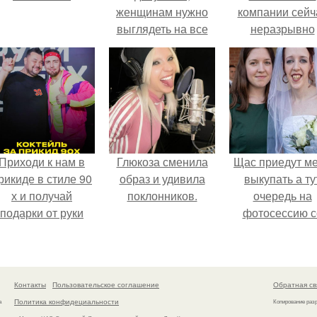
женщинам нужно
компании сейч
выглядеть на все
неразрывно
100%?
связана с созда
своего контент
своей страниц
соц сетях.
Приходи к нам в
Глюкоза сменила
Щас приедут м
рикиде в стиле 90
образ и удивила
выкупать а ту
х и получай
поклонников.
очередь на
подарки от руки
фотосессию с
вверх!
мной.
Контакты
Пользовательское соглашение
Обратная св
Политика конфидециальности
а
Копирование раз