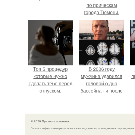
по прическам
города Тюмени.
Топ 5 процедур
В 2006 году
которые нужно
мужчина ударился
п
сделать тебе перед
головой о дно
отпуском.
бассейна - и после
этого его жизнь
изменилась самым
странным образом.
© 2026 Прическа и макияж
Полезная информация о прическах и макияже лица, новости, отзывы, новинки, секреты, техник