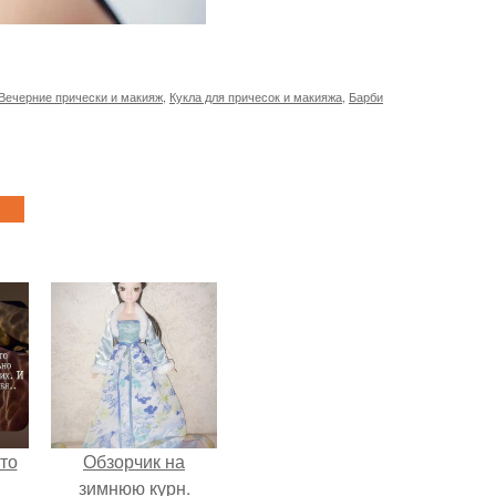
Вечерние прически и макияж
,
Кукла для причесок и макияжа
,
Барби
то
Обзорчик на
зимнюю курн.