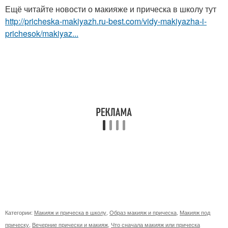
Ещё читайте новости о макияже и прическа в школу тут
http://pricheska-makiyazh.ru-best.com/vidy-makiyazha-i-
prichesok/makiyaz...
Категории:
Макияж и прическа в школу
,
Образ макияж и прическа
,
Макияж под
прическу
,
Вечерние прически и макияж
,
Что сначала макияж или прическа