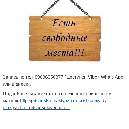
Запись по тел. 89836350877 ( доступен Viber, Whats App)
или в директ.
Подробнее читайте статьи о вечерних прическах и
макияж
http://pricheska-makiyazh.ru-best.com/vidy-
makiyazha-i-prichesok/vechern...