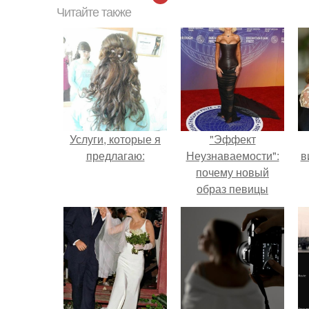
Читайте также
Услуги, которые я
"Эффект
предлагаю:
Неузнаваемости":
в
почему новый
образ певицы
вызвал споры о
гранях
возможного?