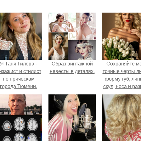
Я Таня Гилева -
Образ винтажной
Сохраняйте м
изажист и стилист
невесты в деталях.
точные черты ли
по прическам
форму губ, ли
города Тюмени.
скул, носа и раз
глаз.