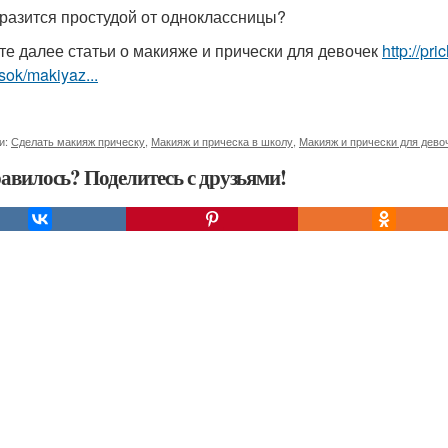
аразится простудой от одноклассницы?
те далее статьи о макияже и прически для девочек
http://pr
sok/makiyaz...
и:
Сделать макияж прическу
,
Макияж и прическа в школу
,
Макияж и прически для дево
авилось? Поделитесь с друзьями!