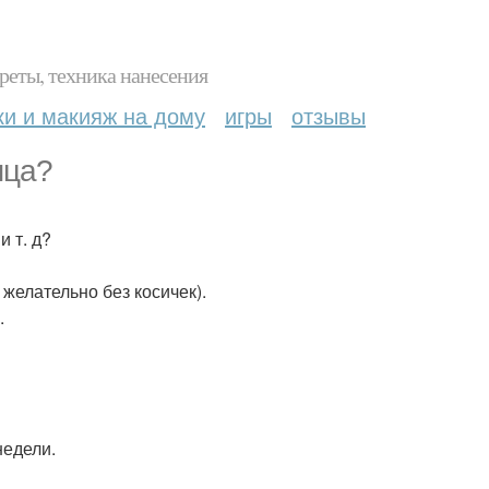
реты, техника нанесения
ки и макияж на дому
игры
отзывы
яца?
и т. д?
желательно без косичек).
.
недели.