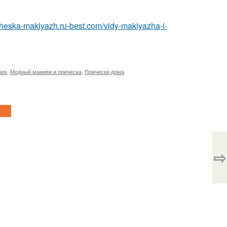
icheska-makiyazh.ru-best.com/vidy-makiyazha-i-
чек
,
Модный макияж и прическа
,
Прически дома
⇨