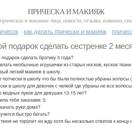
ПРИЧЕСКА И МАКИЯЖ
прическах и макияже лица, новости, отзывы, новинки, сек
ичесок
как делать прически и макияж
причес
ой подарок сделать сестренке 2 мес
 подарок сделать братику 3 года?
делать необычные игрушечки из старых носков, кусков ткани 
вый легкий макияж в школу.
е потчески в школу что бы были полностью убраны волосы ( 
ски в школу для девочек с челкой где убраны не все волосы
 модных луков для девушек 13-15 лет?
ила тебя заказами: 3.
акачать руки дома?
аучится быстро бегать?
 теюя не торопит но жду хотя бы несколько ответов к концу 