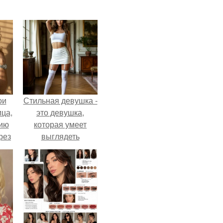
ои
Стильная девушка -
ца,
это девушка,
нию
которая умеет
рез
выглядеть
привлекательно и
элегантно в любои
ситуации.