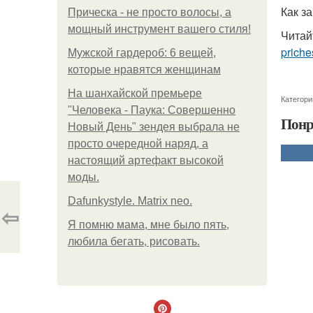
Как з
Прическа - не просто волосы, а
мощный инструмент вашего стиля!
Читай
priche
Мужской гардероб: 6 вещей,
которые нравятся женщинам
На шанхайской премьере
Категори
"Человека - Паука: Совершенно
Понр
Новый День" зендея выбрала не
просто очередной наряд, а
настоящий артефакт высокой
моды.
Dafunkystyle. Matrix neo.
⇦
Я помню мама, мне было пять,
любила бегать, рисовать.