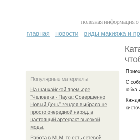
полезная информация о 
главная
новости
виды макияжа и пр
Кат
что
Приех
Популярные материалы
С соб
юбка 
На шанхайской премьере
"Человека - Паука: Совершенно
Кажда
Новый День" зендея выбрала не
кисто
просто очередной наряд, а
настоящий артефакт высокой
моды.
Работа в MLM, то есть сетевой