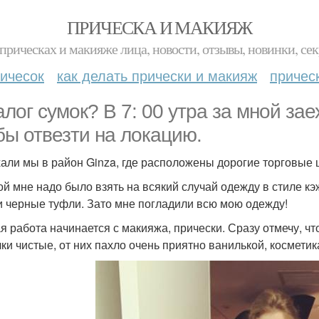
ПРИЧЕСКА И МАКИЯЖ
прическах и макияже лица, новости, отзывы, новинки, сек
ичесок
как делать прически и макияж
причес
алог сумок? В 7: 00 утра за мной зае
бы отвезти на локацию.
али мы в район Ginza, где расположены дорогие торговые 
ой мне надо было взять на всякий случай одежду в стиле к
и черные туфли. Зато мне погладили всю мою одежду!
я работа начинается с макияжа, прически. Сразу отмечу, чт
чки чистые, от них пахло очень приятно ванилькой, космети