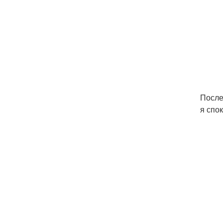
После
я спо