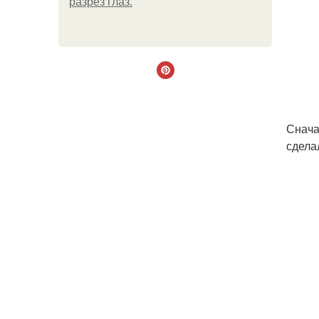
разрез глаз.
Снача
сдела