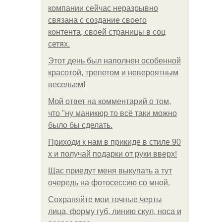
компании сейчас неразрывно
связана с создание своего
контента, своей страницы в соц
сетях.
Этот день был наполнен особенной
красотой, трепетом и невероятным
весельем!
Мой ответ на комментарий о том,
что "ну маникюр то всё таки можно
было бы сделать.
Приходи к нам в прикиде в стиле 90
х и получай подарки от руки вверх!
Щас приедут меня выкупать а тут
очередь на фотосессию со мной.
Сохраняйте мои точные черты
лица, форму губ, линию скул, носа и