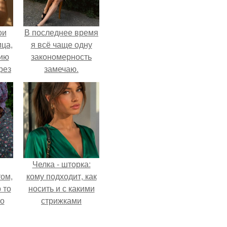
ои
В последнее время
ца,
я всё чаще одну
нию
закономерность
рез
замечаю.
Челка - шторка:
ом,
кому подходит, как
 то
носить и с какими
но
стрижками
ь.
сочетать.