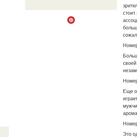
зрите
стоит
ассоц
больш
сожал
Номер
Больш
своей
незам
Номер
Еще о
играе
мужчи
арома
Номер
Это о