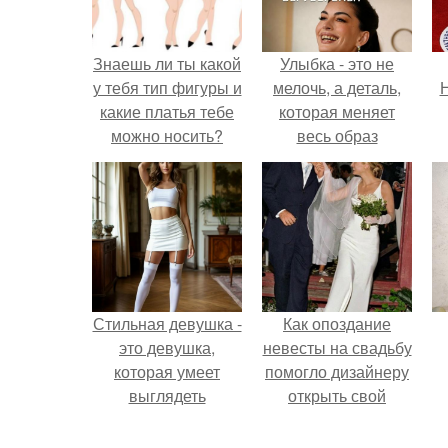
Знаешь ли ты какой
Улыбка - это не
у тебя тип фигуры и
мелочь, а деталь,
Н
какие платья тебе
которая меняет
можно носить?
весь образ
человека.
Стильная девушка -
Как опоздание
это девушка,
невесты на свадьбу
которая умеет
помогло дизайнеру
выглядеть
открыть свой
привлекательно и
бренд.
элегантно в любои