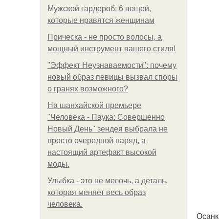
Мужской гардероб: 6 вещей,
которые нравятся женщинам
Прическа - не просто волосы, а
мощный инструмент вашего стиля!
"Эффект Неузнаваемости": почему
новый образ певицы вызвал споры
о гранях возможного?
На шанхайской премьере
"Человека - Паука: Совершенно
Новый День" зендея выбрала не
просто очередной наряд, а
настоящий артефакт высокой
моды.
Улыбка - это не мелочь, а деталь,
которая меняет весь образ
человека.
Осанк