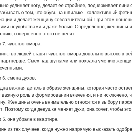
льно удлиняет ногу, делает ее стройнее, подчеркивает лини
 забывать о том, что обувь на шпильке - коллективный фети
иации и делает женщину соблазнительной. При этом ношени
ими неудобствами и даже болью. Определенно, женщины иду
ению, совершенно этого не ценят.
 7. чувство юмора.
инство людей ставят чувство юмора довольно высоко в рей
 партнерше. Смех над шутками или похвала умению женщины
еченными.
 6. смена духов.
дна важная деталь в образе женщины, которая часто остает
т важную роль в формировании влечения, и не исключено, 
ну. Женщины очень внимательно относятся к выбору парф
т. Поэтому когда девушка меняет духи, она хочет, чтобы это
 5. она убрала в квартире.
дин из тех случаев, когда нужно напрямую высказать одобр