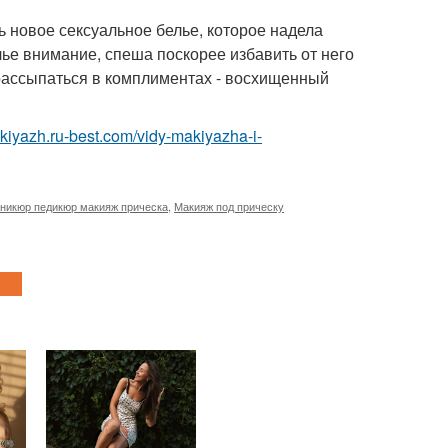
ь новое сексуальное белье, которое надела
ье внимание, спеша поскорее избавить от него
рассыпаться в комплиментах - восхищенный
akiyazh.ru-best.com/vidy-makiyazha-i-
никюр педикюр макияж прическа
,
Макияж под прическу