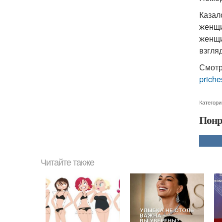
Казал
женщи
женщи
взгля
Смотр
priche
Категори
Понр
Читайте также