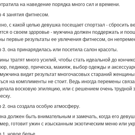
отратила на наведение порядка много сил и времени.
 4 занятия фитнесом.
но, с какой целью девушка посещает спортзал - сбросить в
ится о своем здоровье - мужчина должен поддержать и поощ
ны первые результаты ее увлечения фитнесом, он непреме
 3. она принарядилась или посетила салон красоты.
ны тратят много усилий, чтобы стать идеальной до кончик
юр, педикюр, прическа, макияж, выбор одежды и аксессуаро
 мужчина видит результат многочасовых стараний женщины
ться на комплименты не стоит. Ведь иногда перемены связ
делала восковую эпиляцию, или с решением очень трудной з
еску.
 2. она создала особую атмосферу.
на должен быть внимательным и замечать, когда его девуш
мер, готовит ужин с изысканным экзотическим меню или ук
 1. новое белье.