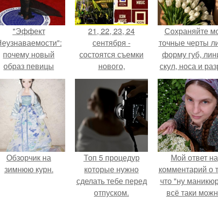
"Эффект
21, 22, 23, 24
Сохраняйте м
еузнаваемости":
сентября -
точные черты ли
почему новый
состоятся съемки
форму губ, ли
образ певицы
нового,
скул, носа и раз
вызвал споры о
художественного
глаз.
гранях
фильма.
возможного?
Обзорчик на
Топ 5 процедур
Мой ответ на
зимнюю курн.
которые нужно
комментарий о т
сделать тебе перед
что "ну маникюр
отпуском.
всё таки мож
было бы сделат