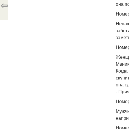
⇦
она п
Номер
Неваж
забот
замет
Номер
Женщи
Маник
Когда
скупи
она с
- Прич
Номер
Мужчи
напри
Номер