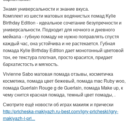
Знамя универсальности и знание вкуса.
Комплект из шести матовых водянистых помад Kylie
Birthday Edition - идеальное сочетание безупречности и
универсальности. Подходит для ночного и дневного
мейкапа - губную помаду не нужно поправлять спустя
каждый час, она устойчива и не растекается. Губная
помада Kylie Birthday Edition дает монотонный цветовой
тон, ее текстура плотная, просто красится, придает
бархатистость и мягкость.
Vivienne Sabo матовая помада отзывы, косметичка
косметика, помада цвет бежевый, помада mac Ruby woo,
помада Guerlain Rouge g de Guerlain, помада Make up, к
чему снится красная помада, темный цвет помады, .
Смотрите ещё новости об играх макияж и прически
http://pricheska-makiyazh.ru-best.com/igry-pricheski/igry-
makiyazh-i-pri...