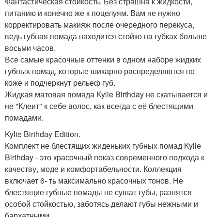
Фантастическая стойкость. Без страшна к жидкости,
питанию и конечно же к поцелуям. Вам не нужно
корректировать макияж после очередного перекуса,
ведь губная помада находится стойко на губках больше
восьми часов.
Все самые красочные оттенки в одном наборе жидких
губных помад, которые шикарно распределяются по
коже и подчеркнут рельеф губ.
Жидкая матовая помада Kylie Birthday не скатывается и
не "Клеит" к себе волос, как всегда с её блестящими
помадами.
Kylie Birthday Edition.
Комплект не блестящих жиденьких губных помад Kylie
Birthday - это красочный показ современного подхода к
качеству, моде и комфортабельности. Коллекция
включает 6- ть максимально красочных тонов. Не
блестящие губные помады не сушат губы, разнятся
особой стойкостью, заботясь делают губы нежными и
бархатными.