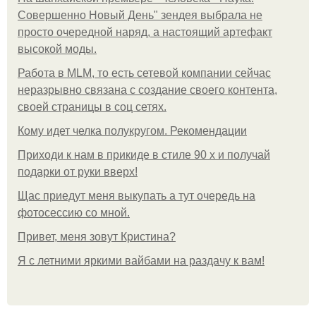
Совершенно Новый День" зендея выбрала не
просто очередной наряд, а настоящий артефакт
высокой моды.
Работа в MLM, то есть сетевой компании сейчас
неразрывно связана с создание своего контента,
своей страницы в соц сетях.
Кому идет челка полукругом. Рекомендации
Приходи к нам в прикиде в стиле 90 х и получай
подарки от руки вверх!
Щас приедут меня выкупать а тут очередь на
фотосессию со мной.
Привет, меня зовут Кристина?
Я с летними яркими вайбами на раздачу к вам!