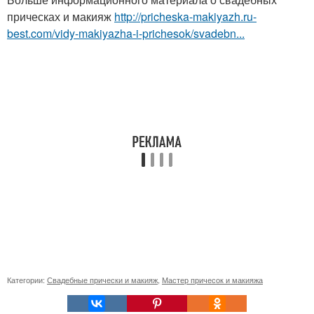
прическах и макияж
http://pricheska-makiyazh.ru-
best.com/vidy-makiyazha-i-prichesok/svadebn...
Категории:
Свадебные прически и макияж
,
Мастер причесок и макияжа