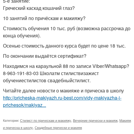
5-е занятие:
Греческий каскад кошачий глаз?
10 занятий по причёскам и макияжу?
Стоимость обучения 10 тыс. руб (возможна рассрочка до
конца обучения).
Осенью стоимость данного курса будет по цене 18 тыс.
По окончании выдаётся сертификат?
Находимся на караульной 88 по записи Viber/Whatsapp?
8-963-191-83-03 Школатм стилиствизажист
обучениестилистов свадебныйстилист.
Читайте далее новости о макияже и прическа в школу
http://pricheska-makiyazh.ru-best.com/vidy-makiyazha-i-
prichesok/makiyaz...
Категории:
Стилист по прическам и макияжу
,
Вечерние прически и макияж
,
Макияж
и прическа в школу
,
Свадебные прически и макияж