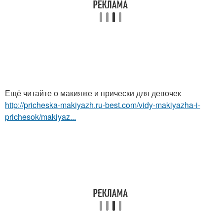
Ещё читайте о макияже и прически для девочек
http://pricheska-makiyazh.ru-best.com/vidy-makiyazha-i-
prichesok/makiyaz...