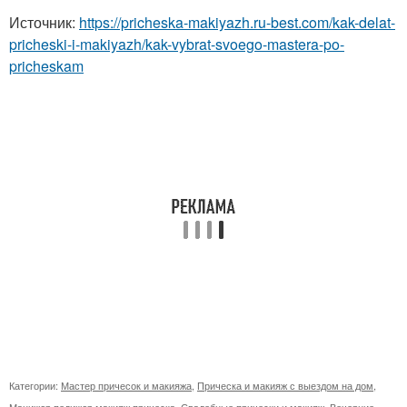
Источник:
https://pricheska-makiyazh.ru-best.com/kak-delat-
pricheski-i-makiyazh/kak-vybrat-svoego-mastera-po-
pricheskam
Категории:
Мастер причесок и макияжа
,
Прическа и макияж с выездом на дом
,
Маникюр педикюр макияж прическа
,
Свадебные прически и макияж
,
Вечерние