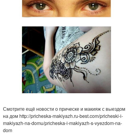
Смотрите ещё новости о прическе и макияж с выездом
на дом http://pricheska-makiyazh.ru-best.com/pricheski-i-
makiyazh-na-domu/pricheska-i-makiyazh-s-vyezdom-na-
dom