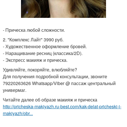
- Прическа любой сложности.
2. "Комплекс Лайт" 3990 руб.
- Художественное оформление бровей.
- Наращивание ресниц (классика/2D).
- Экспресс макияж и прическа.
Удивляйте, покоряйте, влюбляйте?
Для получения подробной консультации, звоните
79220263626 Whatsapp/Viber @ пассаж центральный
универмаг.
Читайте далее об образе макияж и прическа
http://pricheska-makiyazh.ru-best.com/kak-delat-pricheski-i-
makiyazh/obr...