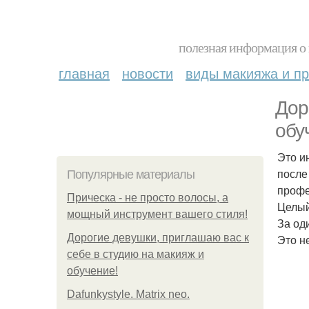
полезная информация о 
главная
новости
виды макияжа и пр
Дор
обу
Это и
после
Популярные материалы
профе
Прическа - не просто волосы, а
Целый
мощный инструмент вашего стиля!
За од
Дорогие девушки, приглашаю вас к
Это н
себе в студию на макияж и
обучение!
Dafunkystyle. Matrix neo.