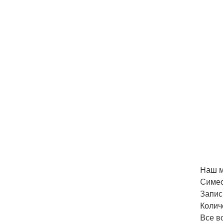
Наш м
Симео
Запис
Колич
Все в