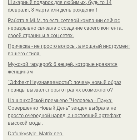
Шикарный подарок для любимых, будь то 14
февраля, 8 марта или день рождения!
Работа в MLM, то есть сетевой компании сейчас
неразрывно связана с создание своего контента,
своей страницы в соц сетях.
Прическа - не просто волосы, а мощный инструмент
вашего стиля!
Мужской гардероб: 6 вещей, которые нравятся
женщинам
"Эффект Неузнаваемости": почему новый образ
певицы вызвал споры о гранях возможного?
На шанхайской премьере "Человека - Паука:
Совершенно Новый День" зендея выбрала не
просто очередной наряд, а настоящий артефакт
высокой моды.
Dafunkystyle. Matrix neo.