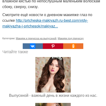
влажной кистью по непослушным маленьким волоскам
сбоку, сверху, снизу.
Смотрите ещё новости о дневном макияже глаз по
ссылке
http://pricheska-makiyazh.ru-best.com/vidy-
makiyazha-i-prichesok/makiyaz...
Категории:
Макияж и прическа на выпускной
,
Макияж под прическу
Читайте также
Выпускной - важный день в жизни каждого из нас.