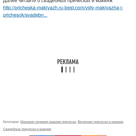
Далее читайте о свадебных прическах и макияж
http://pricheska-makiyazh.ru-best.com/vidy-makiyazha-i-
prichesok/svadebn...
Категории:
Маникюр педикюр макияж прическа
,
Вечерние прически и макияж
,
Свадебные прически и макияж