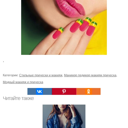
.
Категории:
Стильные прически и макияж
,
Маникюр педикюр макияж прическа
,
Модный макияж и прическа
Читайте также