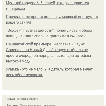
Мужской гардероб: 6 вещей, которые нравятся
женщинам
Прическа - не просто волосы, а мощный инструмент
вашего стиля!
"Эффект Неузнаваемости": почему новый образ
певицы вызвал споры о гранях возможного?
На шанхайской премьере "Человека - Паука:
Совершенно Новый День" зендея выбрала не
просто очередной наряд, а настоящий артефакт
высокой моды.
Улыбка - это не мелочь, а деталь, которая меняет
весь образ человека.
© 2026 Прическа и макияж
Контакты
Пользовательское соглашение