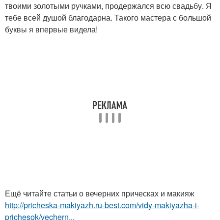
твоими золотыми ручками, продержался всю свадьбу. Я
тебе всей душой благодарна. Такого мастера с большой
буквы я впервые видела!
Ещё читайте статьи о вечерних прическах и макияж
http://pricheska-makiyazh.ru-best.com/vidy-makiyazha-i-
prichesok/vechern...