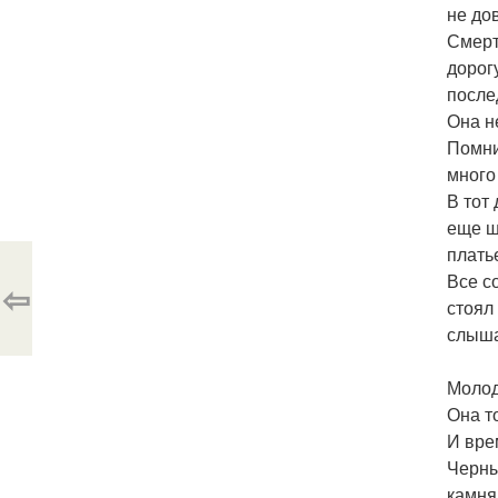
не до
Смерт
дорог
после
Она не
Помни
много
В тот
еще ш
плать
Все с
⇦
стоял
слыша
Молод
Она т
И вре
Черны
камня