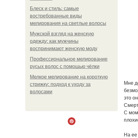
Блеск и стиль: самые
востребованные виды
мелирования на светлые волосы
Мужской взгляд на женскую
одежду: как мужчины
воспринимают женскую моду
Профессиональное мелирование
русых волос с помощью чёлки
Мелкое мелирование на короткую
Мне д
стрижку: подход к уходу за
безмо
волосами
это он
Смерт
С мом
плохи
На ее 