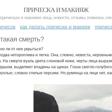
ПРИЧЕСКА И МАКИЯЖ
прическах и макияже лица, новости, отзывы, новинки, сек
ичесок
как делать прически и макияж
причес
 такая смерть?
но ли от нее укрыться?
ходка нетороплива и легка. Она, словно, невеста, неровными 
а. На смерти вуаль цвета слоновой кожи, черты лица выраз
дашом, выделяют впадины на щеках. Глаза светло-голубого 
пухлые, словно спелые персики. Но румянца на лице нет, ка