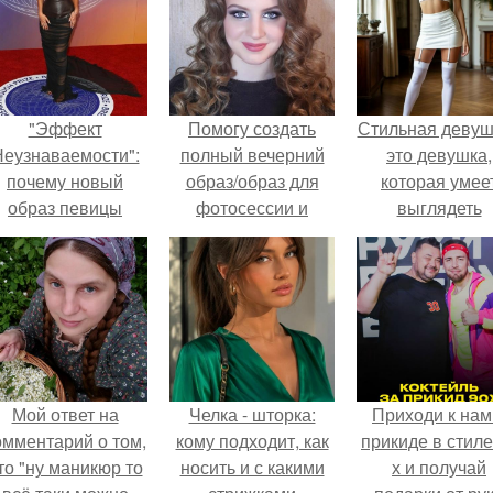
"Эффект
Помогу создать
Стильная девуш
еузнаваемости":
полный вечерний
это девушка,
почему новый
образ/образ для
которая умее
образ певицы
фотосессии и
выглядеть
вызвал споры о
другого
привлекательн
гранях
мерпориятия
элегантно в лю
возможного?
(макияж, вечерние
ситуации.
прически, укладки.
Мой ответ на
Челка - шторка:
Приходи к нам
омментарий о том,
кому подходит, как
прикиде в стиле
то "ну маникюр то
носить и с какими
х и получай