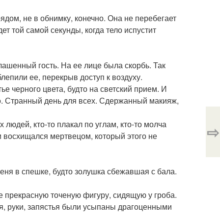
рядом, не в обнимку, конечно. Она не перебегает
дет той самой секунды, когда тело испустит
лашенный гость. На ее лице была скорбь. Так
блепили ее, перекрыв доступ к воздуху.
тье черного цвета, будто на светский прием. И
о. Странный день для всех. Сдержанный макияж,
людей, кто-то плакал по углам, кто-то молча
⇨
 и восхищался мертвецом, который этого не
меня в спешке, будто золушка сбежавшая с бала.
ее прекрасную точеную фигуру, сидящую у гроба.
, руки, запястья были усыпаны драгоценными