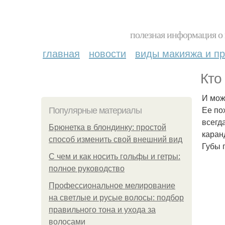
полезная информация о 
главная
новости
виды макияжа и пр
Кто
И мож
Ее по
Популярные материалы
всегд
Брюнетка в блондинку: простой
каран
способ изменить свой внешний вид
Губы 
С чем и как носить гольфы и гетры:
полное руководство
Профессиональное мелирование
на светлые и русые волосы: подбор
правильного тона и ухода за
волосами