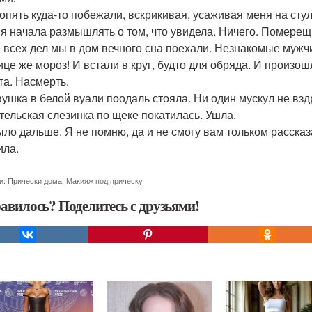
опять куда-то побежали, вскрикивая, усаживая меня на стул 
 я начала размышлять о том, что увидела. Ничего. Померещ
 всех дел мы в дом вечного сна поехали. Незнакомые мужчи
ице же мороз! И встали в круг, будто для обряда. И произо
та. Насмерть.
вушка в белой вуали поодаль стояла. Ни один мускул не вз
тельская слезинка по щеке покатилась. Ушла.
ыло дальше. Я не помню, да и не смогу вам тольком рассказ
ила.
и:
Прически дома
,
Макияж под прическу
авилось? Поделитесь с друзьями!