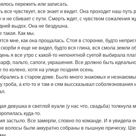
велось пережить или записать.
ь все чувствует, все знает и видит. Она проходит наш путь 
у и не сбивает с пути. Смерть ждет, с чувством сожаления ж
дний выдох. Она не бездушна.
 такая. Как мы.
тся мне, как она прощалась. Стоя в сторонке, будто неприг
 скорби я еще не видел, будто вся глина, вся смола земли о
 день я все утро с какой-то непонятной суетой выбирала пла
арф, пальто, сапоги, украшения. Все должно быть идеальн
е по колено, хотя на улице поздняя осень.
обрались в старом доме. Было много знакомых и незнакомых 
 у гроба, а кто-то и там и сям выссказывал соболезнования
л.
ая девушка в светлой вуали (у нас что, свадьба) толкнула 
оропилась куда-то.
мя застыло. Все замерли, словно по команде. И я увидела 
е волосы были аккуратно собраны в пышную прическу. Шея
ми.