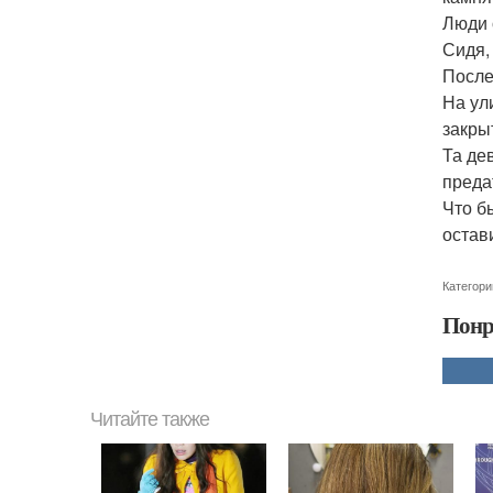
Люди 
Сидя,
После
На ул
закры
Та де
преда
Что б
остав
Категори
Понр
Читайте также