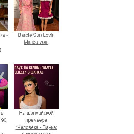
ка -
Barbie Sun Lovin
Malibu 70s.
т
о и
бои
 в
На шанхайской
 90
премьере
"Человека - Паука: