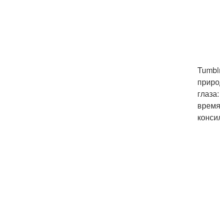
Tumbl
приро
глаза
время
конси