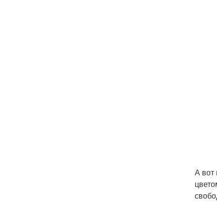
А вот
цвето
свобо