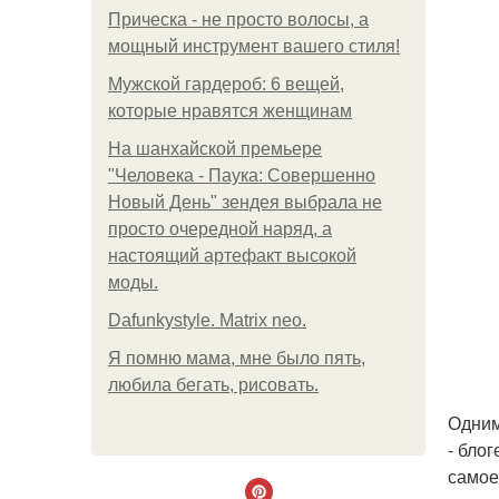
Прическа - не просто волосы, а
мощный инструмент вашего стиля!
Мужской гардероб: 6 вещей,
которые нравятся женщинам
На шанхайской премьере
"Человека - Паука: Совершенно
Новый День" зендея выбрала не
просто очередной наряд, а
настоящий артефакт высокой
моды.
Dafunkystyle. Matrix neo.
Я помню мама, мне было пять,
любила бегать, рисовать.
Одним
- бло
самое