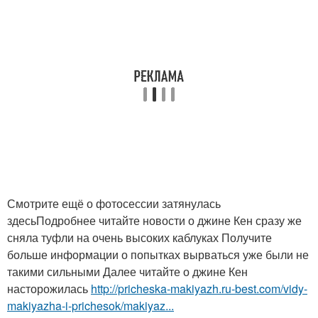
Смотрите ещё о фотосессии затянулась
здесьПодробнее читайте новости о джине Кен сразу же
сняла туфли на очень высоких каблуках Получите
больше информации о попытках вырваться уже были не
такими сильными Далее читайте о джине Кен
насторожилась
http://pricheska-makiyazh.ru-best.com/vidy-
makiyazha-i-prichesok/makiyaz...