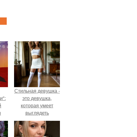
Стильная девушка -
и":
это девушка,
й
которая умеет
ы
выглядеть
 о
привлекательно и
элегантно в любои
ситуации.