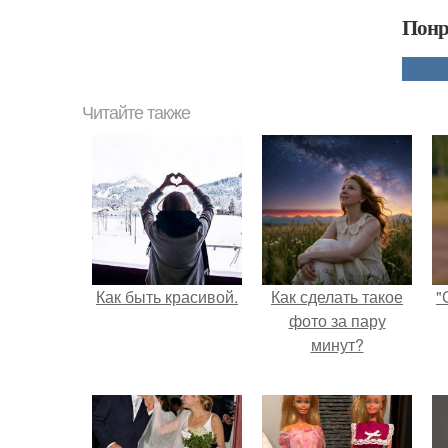
Понр
Читайте также
Как быть красивой.
Как сделать такое
"
фото за пару
минут?