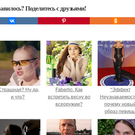
авилось? Поделитесь с друзьями!
Страшная? Ну да,
Faberlic. Как
"Эффект
и что?
встретить весну во
Неузнаваемост
всеоружии?
почему новы
образ певиц
вызвал споры
гранях
возможного?