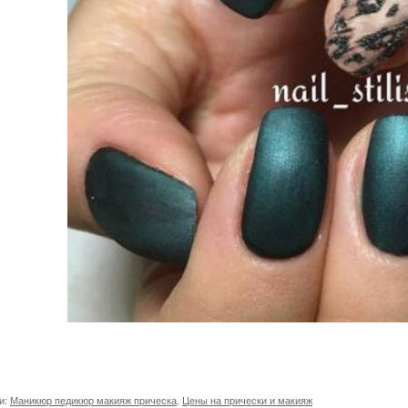
и:
Маникюр педикюр макияж прическа
,
Цены на прически и макияж